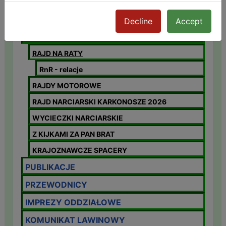
NASZ ODDZIAŁ
NA SZLAKU
Decline
Accept
RAJDY
RAJD NA RATY
RnR - relacje
RAJDY MOTOROWE
RAJD NARCIARSKI KARKONOSZE 2026
WYCIECZKI NARCIARSKIE
Z KIJKAMI ZA PAN BRAT
KRAJOZNAWCZE SPACERY
PUBLIKACJE
PRZEWODNICY
IMPREZY ODDZIAŁOWE
KOMUNIKAT LAWINOWY