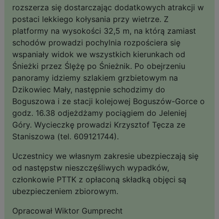
rozszerza się dostarczając dodatkowych atrakcji w
postaci lekkiego kołysania przy wietrze. Z
platformy na wysokości 32,5 m, na którą zamiast
schodów prowadzi pochylnia rozpościera się
wspaniały widok we wszystkich kierunkach od
Śnieżki przez Ślężę po Śnieżnik. Po obejrzeniu
panoramy idziemy szlakiem grzbietowym na
Dzikowiec Mały, następnie schodzimy do
Boguszowa i ze stacji kolejowej Boguszów-Gorce o
godz. 16.38 odjeżdżamy pociągiem do Jeleniej
Góry. Wycieczkę prowadzi Krzysztof Tęcza ze
Staniszowa (tel. 609121744).
Uczestnicy we własnym zakresie ubezpieczają się
od następstw nieszczęśliwych wypadków,
członkowie PTTK z opłaconą składką objęci są
ubezpieczeniem zbiorowym.
Opracował Wiktor Gumprecht