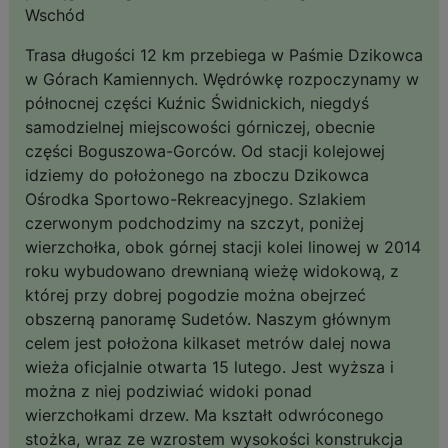
Wschód
Trasa długości 12 km przebiega w Paśmie Dzikowca
w Górach Kamiennych. Wędrówkę rozpoczynamy w
północnej części Kuźnic Świdnickich, niegdyś
samodzielnej miejscowości górniczej, obecnie
części Boguszowa-Gorców. Od stacji kolejowej
idziemy do położonego na zboczu Dzikowca
Ośrodka Sportowo-Rekreacyjnego. Szlakiem
czerwonym podchodzimy na szczyt, poniżej
wierzchołka, obok górnej stacji kolei linowej w 2014
roku wybudowano drewnianą wieżę widokową, z
której przy dobrej pogodzie można obejrzeć
obszerną panoramę Sudetów. Naszym głównym
celem jest położona kilkaset metrów dalej nowa
wieża oficjalnie otwarta 15 lutego. Jest wyższa i
można z niej podziwiać widoki ponad
wierzchołkami drzew. Ma kształt odwróconego
stożka, wraz ze wzrostem wysokości konstrukcja