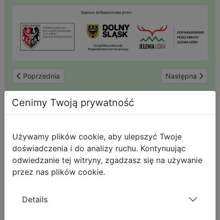
Poprzednia strona: W niedzielę na wycieczkę (nr 8); Kotlina Je
Następna strona:
Poprzednia
Następna
Cenimy Twoją prywatność
Szukaj na stronie
Używamy plików cookie, aby ulepszyć Twoje
doświadczenia i do analizy ruchu. Kontynuując
odwiedzanie tej witryny, zgadzasz się na używanie
przez nas plików cookie.
Menu Główne
Details
STRONA GŁÓWNA