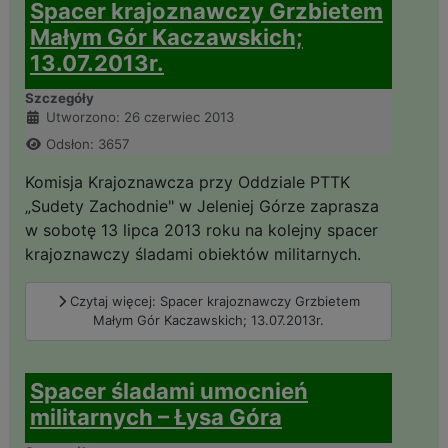
Spacer krajoznawczy Grzbietem
Małym Gór Kaczawskich;
13.07.2013r.
Szczegóły
Utworzono: 26 czerwiec 2013
Odsłon: 3657
Komisja Krajoznawcza przy Oddziale PTTK
„Sudety Zachodnie" w Jeleniej Górze zaprasza
w sobotę 13 lipca 2013 roku na kolejny spacer
krajoznawczy śladami obiektów militarnych.
Czytaj więcej: Spacer krajoznawczy Grzbietem
Małym Gór Kaczawskich; 13.07.2013r.
Spacer śladami umocnień
militarnych – Łysa Góra