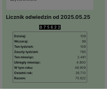
Licznik odwiedzin od 2025.05.25
Dzisiaj:
109
Wczoraj:
99
Ten tydzień:
109
Zeszły tydzień:
765
Ten miesiąc:
2.481
Ubiegły miesiąc:
4.800
W tym roku:
48.909
Ostatni rok:
26.713
Razem:
75.622