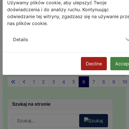
Używamy plików cookie, aby ulepszyć Twoje
Treści krajoznawcze spotkania w
doświadczenia i do analizy ruchu. Kontynuując
Rzeszowie
odwiedzanie tej witryny, zgadzasz się na używanie prz
Spacer krajoznawczy śladami umocnień
nas plików cookie.
militarnych Jeleniej Góry
Spacer krajoznawczy śladami umocnień
militarnych w Jeleniej Górze
Details
III spacer krajoznawczy 2013; 01.06.2013r.;
Komarno->Dziwiszów
Decline
Accep
Strona 6 z 16
1
2
3
4
5
6
7
8
9
10
Szukaj na stronie