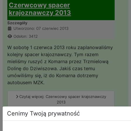
Czerwcowy spacer
krajoznawczy 2013
Szczegóły
Utworzono: 07 czerwiec 2013
Odsłon: 3412
W sobotę 1 czerwca 2013 roku zaplanowaliśmy
kolejny spacer krajoznawczy. Tym razem
mieliśmy ruszyć z Komarna przez Trzmielową
Dolinę do Dziwiszowa. Jakiś czas temu
umówiliśmy się, iż do Komarna dotrzemy
autobusem MZK.
Czytaj więcej: Czerwcowy spacer krajoznawczy
2013
Cenimy Twoją prywatność
Spacer krajoznawczy Grzbietem
Południowym Gór Kaczawskich