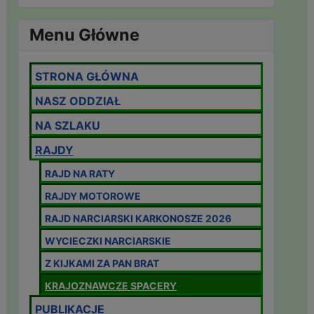
Menu Główne
STRONA GŁÓWNA
NASZ ODDZIAŁ
NA SZLAKU
RAJDY
RAJD NA RATY
RAJDY MOTOROWE
RAJD NARCIARSKI KARKONOSZE 2026
WYCIECZKI NARCIARSKIE
Z KIJKAMI ZA PAN BRAT
KRAJOZNAWCZE SPACERY
PUBLIKACJE