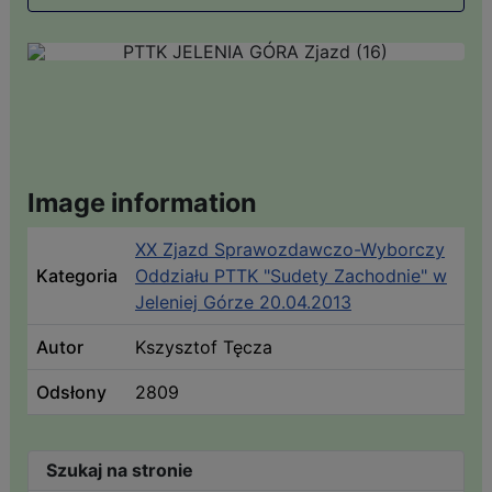
Image information
XX Zjazd Sprawozdawczo-Wyborczy
Kategoria
Oddziału PTTK "Sudety Zachodnie" w
Jeleniej Górze 20.04.2013
Autor
Kszysztof Tęcza
Odsłony
2809
Szukaj na stronie