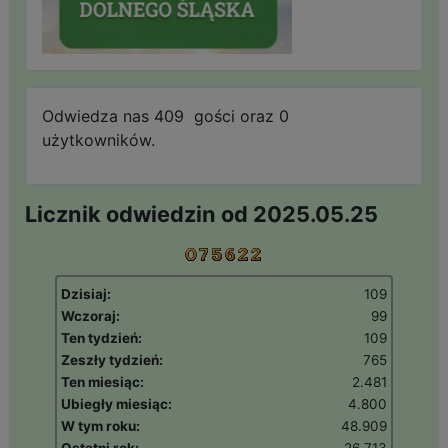
Odwiedza nas 409 gości oraz 0
użytkowników.
Licznik odwiedzin od 2025.05.25
Dzisiaj:
109
Wczoraj:
99
Ten tydzień:
109
Zeszły tydzień:
765
Ten miesiąc:
2.481
Ubiegły miesiąc:
4.800
W tym roku:
48.909
Ostatni rok:
26.713