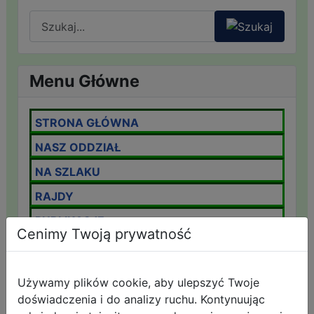
Menu Główne
STRONA GŁÓWNA
NASZ ODDZIAŁ
NA SZLAKU
RAJDY
PUBLIKACJE
Cenimy Twoją prywatność
PRZEWODNICY
IMPREZY ODDZIAŁOWE
Używamy plików cookie, aby ulepszyć Twoje
KOMUNIKAT LAWINOWY
doświadczenia i do analizy ruchu. Kontynuując