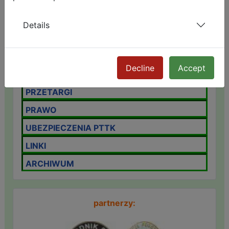
ZAMEK CHOJNIK
GÓRSKIE SCHRONISKA
Details
ROZKŁAD JAZDY PKP
GALERIA
Decline
Accept
VIDEO
PRZETARGI
PRAWO
UBEZPIECZENIA PTTK
LINKI
ARCHIWUM
partnerzy: