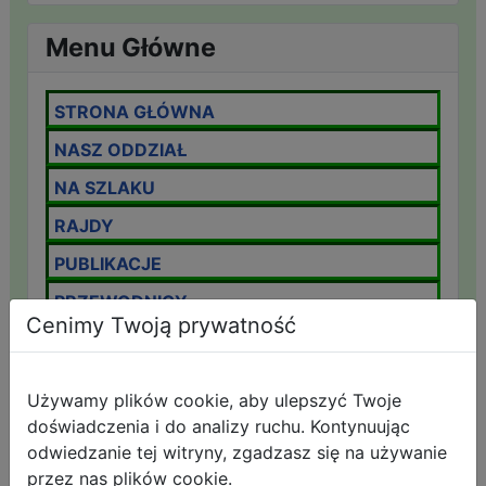
Menu Główne
STRONA GŁÓWNA
NASZ ODDZIAŁ
NA SZLAKU
RAJDY
PUBLIKACJE
PRZEWODNICY
Cenimy Twoją prywatność
IMPREZY ODDZIAŁOWE
KOMUNIKAT LAWINOWY
Używamy plików cookie, aby ulepszyć Twoje
OMTTK
doświadczenia i do analizy ruchu. Kontynuując
odwiedzanie tej witryny, zgadzasz się na używanie
IMPREZY NA ORIENTACJĘ
przez nas plików cookie.