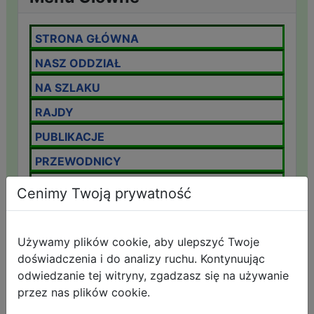
STRONA GŁÓWNA
NASZ ODDZIAŁ
NA SZLAKU
RAJDY
PUBLIKACJE
PRZEWODNICY
IMPREZY ODDZIAŁOWE
Cenimy Twoją prywatność
KOMUNIKAT LAWINOWY
OMTTK
Używamy plików cookie, aby ulepszyć Twoje
doświadczenia i do analizy ruchu. Kontynuując
IMPREZY NA ORIENTACJĘ
odwiedzanie tej witryny, zgadzasz się na używanie
ZAMEK CHOJNIK
przez nas plików cookie.
GÓRSKIE SCHRONISKA