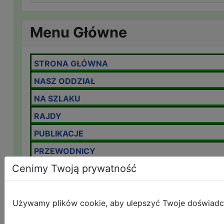
Menu Główne
STRONA GŁÓWNA
NASZ ODDZIAŁ
NA SZLAKU
RAJDY
PUBLIKACJE
PRZEWODNICY
Cenimy Twoją prywatność
IMPREZY ODDZIAŁOWE
KOMUNIKAT LAWINOWY
Używamy plików cookie, aby ulepszyć Twoje doświadczen
OMTTK
IMPREZY NA ORIENTACJĘ