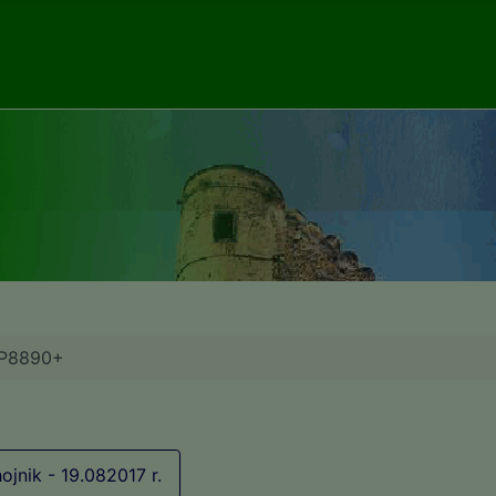
P8890+
ojnik - 19.082017 r.