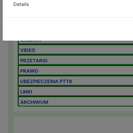
Details
ZAMEK CHOJNIK
GÓRSKIE SCHRONISKA
ROZKŁAD JAZDY PKP
GALERIA
VIDEO
PRZETARGI
PRAWO
UBEZPIECZENIA PTTK
LINKI
ARCHIWUM