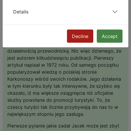
także Jacka Potockiego - jego przyjaciela. To
właśnie on przedstawił Františka i poprowadził
Details
dalszą z nim rozmowę.
František Jirásko przez długą część swojego życia
Decline
Accept
pracował jako nauczyciel historii w szkołach pod
Karkonoszami. Od pół wieku zajmował się także
działalnością przewodnicką. Nic więc dziwnego, że
jest autorem kilkudziesięciu publikacji. Pierwszy
artykuł napisał w 1972 roku. Od samego początku
popularyzował wiedzę o polskiej stronie
Karkonoszy wśród swoich rodaków. Jego działania
w tym kierunku były tak intensywne, że szybko się
okazało, iż ma większe osiągnięcia niż oficjalne
służby powołane do promocji turystyki. To, że
czescy turyści tak licznie przybywają do nas to w
największym stopniu jego zasługa.
Pierwsze pytanie jakie zadał Jacek może jest zbyt