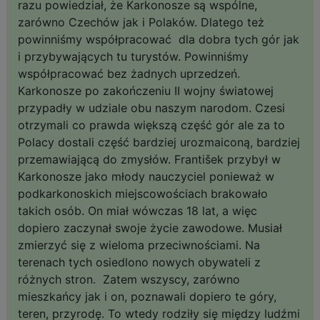
razu powiedział, że Karkonosze są wspólne,
zarówno Czechów jak i Polaków. Dlatego też
powinniśmy współpracować dla dobra tych gór jak
i przybywających tu turystów. Powinniśmy
współpracować bez żadnych uprzedzeń.
Karkonosze po zakończeniu II wojny światowej
przypadły w udziale obu naszym narodom. Czesi
otrzymali co prawda większą część gór ale za to
Polacy dostali część bardziej urozmaiconą, bardziej
przemawiającą do zmysłów. František przybył w
Karkonosze jako młody nauczyciel ponieważ w
podkarkonoskich miejscowościach brakowało
takich osób. On miał wówczas 18 lat, a więc
dopiero zaczynał swoje życie zawodowe. Musiał
zmierzyć się z wieloma przeciwnościami. Na
terenach tych osiedlono nowych obywateli z
różnych stron. Zatem wszyscy, zarówno
mieszkańcy jak i on, poznawali dopiero te góry,
teren, przyrodę. To wtedy rodziły się między ludźmi