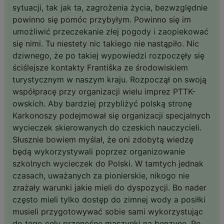
sytuacji, tak jak ta, zagrożenia życia, bezwzględnie
powinno się pomóc przybyłym. Powinno się im
umożliwić przeczekanie złej pogody i zaopiekować
się nimi. Tu niestety nic takiego nie nastąpiło. Nic
dziwnego, że po takiej wypowiedzi rozpoczęły się
ściślejsze kontakty Františka ze środowiskiem
turystycznym w naszym kraju. Rozpoczął on swoją
współpracę przy organizacji wielu imprez PTTK-
owskich. Aby bardziej przybliżyć polską stronę
Karkonoszy podejmował się organizacji specjalnych
wycieczek skierowanych do czeskich nauczycieli.
Słusznie bowiem myślał, że oni zdobytą wiedzę
będą wykorzystywali poprzez organizowanie
szkolnych wycieczek do Polski. W tamtych jednak
czasach, uważanych za pionierskie, nikogo nie
zrażały warunki jakie mieli do dyspozycji. Bo nader
często mieli tylko dostęp do zimnej wody a posiłki
musieli przygotowywać sobie sami wykorzystując
do tego celu przenośne maszynki na benzynę. Po