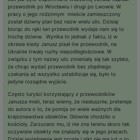
przewodnik po Wrocławiu i drugi po Lwowie. W
pracy o jego rodzinnym mieście zamieszczony
został dziwny plan bez nazw wielu ulic. Dzisiaj
biorąc do ręki ten przewodnik wydaje nam się to
trochę dziwne. Wynika to jednak z faktu, iż w
okresie kiedy Janusz pisał ów przewodnik, na
Ukrainie trwały ruchy niepodległościowe. W
związku z tym nazwy ulic zmieniały się tak szybko,
że chcąc wydać przewodnik bez zbędnego
czekania aż wszystko ustabilizuje się, było to
jedyne rozsądne wyjście.
Często turyści korzystający z przewodników
Janusza mieli, teraz wiemy, że niesłusznie, pretensje
do autora o to, że pomija on wiele ważnych dla
krajoznawstwa obiektów. Głównie chodziło o
kościoły. Zarzucano mu, iż nie zna terenu skoro tak
oczywiste obiekty nie znalazły się w jego pracach.
Dzisiaj wyjaśnienie jest proste i nikt nie ma już o to