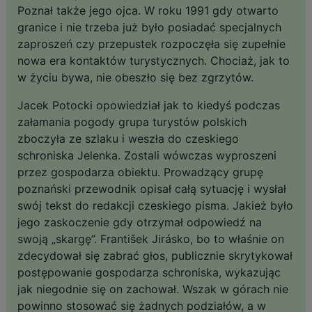
Poznał także jego ojca. W roku 1991 gdy otwarto
granice i nie trzeba już było posiadać specjalnych
zaproszeń czy przepustek rozpoczęła się zupełnie
nowa era kontaktów turystycznych. Chociaż, jak to
w życiu bywa, nie obeszło się bez zgrzytów.
Jacek Potocki opowiedział jak to kiedyś podczas
załamania pogody grupa turystów polskich
zboczyła ze szlaku i weszła do czeskiego
schroniska Jelenka. Zostali wówczas wyproszeni
przez gospodarza obiektu. Prowadzący grupę
poznański przewodnik opisał całą sytuację i wysłał
swój tekst do redakcji czeskiego pisma. Jakież było
jego zaskoczenie gdy otrzymał odpowiedź na
swoją „skargę”. František Jirásko, bo to właśnie on
zdecydował się zabrać głos, publicznie skrytykował
postępowanie gospodarza schroniska, wykazując
jak niegodnie się on zachował. Wszak w górach nie
powinno stosować się żadnych podziałów, a w