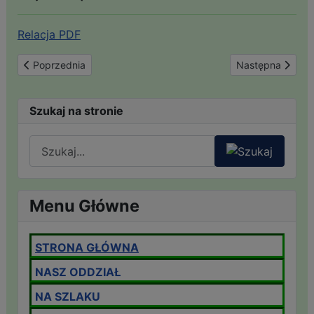
Relacja PDF
Poprzednia strona: 70 lat temu w Jelniej Górze zaczęła się Pol
Następna strona
Poprzednia
Następna
Szukaj na stronie
Menu Główne
STRONA GŁÓWNA
NASZ ODDZIAŁ
NA SZLAKU