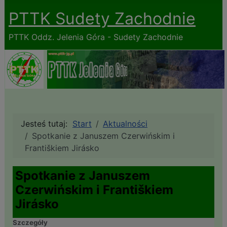
PTTK Sudety Zachodnie
PTTK Oddz. Jelenia Góra - Sudety Zachodnie
Jesteś tutaj:
Start
Aktualności
Spotkanie z Januszem Czerwińskim i
Františkiem Jirásko
Spotkanie z Januszem
Czerwińskim i Františkiem
Jirásko
Szczegóły