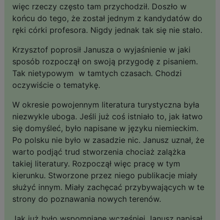
więc rzeczy często tam przychodził. Doszło w
końcu do tego, że został jednym z kandydatów do
ręki córki profesora. Nigdy jednak tak się nie stało.
Krzysztof poprosił Janusza o wyjaśnienie w jaki
sposób rozpoczął on swoją przygodę z pisaniem.
Tak nietypowym w tamtych czasach. Chodzi
oczywiście o tematykę.
W okresie powojennym literatura turystyczna była
niezwykle uboga. Jeśli już coś istniało to, jak łatwo
się domyśleć, było napisane w języku niemieckim.
Po polsku nie było w zasadzie nic. Janusz uznał, że
warto podjąć trud stworzenia chociaż zalążka
takiej literatury. Rozpoczął więc pracę w tym
kierunku. Stworzone przez niego publikacje miały
służyć innym. Miały zachęcać przybywających w te
strony do poznawania nowych terenów.
Jak już było wspomniane wcześniej Janusz napisał