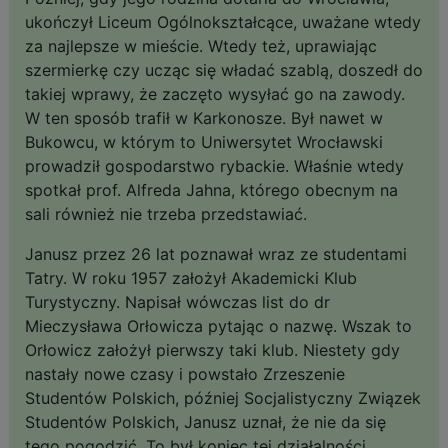
ukończył Liceum Ogólnokształcące, uważane wtedy
za najlepsze w mieście. Wtedy też, uprawiając
szermierkę czy ucząc się władać szablą, doszedł do
takiej wprawy, że zaczęto wysyłać go na zawody.
W ten sposób trafił w Karkonosze. Był nawet w
Bukowcu, w którym to Uniwersytet Wrocławski
prowadził gospodarstwo rybackie. Właśnie wtedy
spotkał prof. Alfreda Jahna, którego obecnym na
sali również nie trzeba przedstawiać.
Janusz przez 26 lat poznawał wraz ze studentami
Tatry. W roku 1957 założył Akademicki Klub
Turystyczny. Napisał wówczas list do dr
Mieczysława Orłowicza pytając o nazwę. Wszak to
Orłowicz założył pierwszy taki klub. Niestety gdy
nastały nowe czasy i powstało Zrzeszenie
Studentów Polskich, później Socjalistyczny Związek
Studentów Polskich, Janusz uznał, że nie da się
tego pogodzić. To był koniec tej działalności.