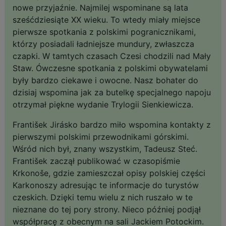
nowe przyjaźnie. Najmilej wspominane są lata
sześćdziesiąte XX wieku. To wtedy miały miejsce
pierwsze spotkania z polskimi pogranicznikami,
którzy posiadali ładniejsze mundury, zwłaszcza
czapki. W tamtych czasach Czesi chodzili nad Mały
Staw. Ówczesne spotkania z polskimi obywatelami
były bardzo ciekawe i owocne. Nasz bohater do
dzisiaj wspomina jak za butelkę specjalnego napoju
otrzymał piękne wydanie Trylogii Sienkiewicza.
František Jirásko bardzo miło wspomina kontakty z
pierwszymi polskimi przewodnikami górskimi.
Wśród nich był, znany wszystkim, Tadeusz Steć.
František zaczął publikować w czasopiśmie
Krkonoše, gdzie zamieszczał opisy polskiej części
Karkonoszy adresując te informacje do turystów
czeskich. Dzięki temu wielu z nich ruszało w te
nieznane do tej pory strony. Nieco później podjął
współpracę z obecnym na sali Jackiem Potockim.